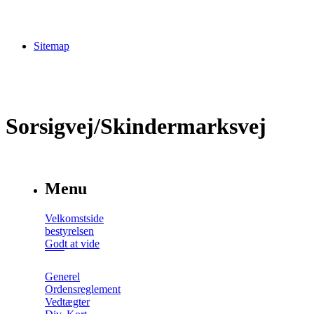
Sitemap
Sorsigvej/Skindermarksvej
Menu
Velkomstside
bestyrelsen
Godt at vide
Generel
Ordensreglement
Vedtægter