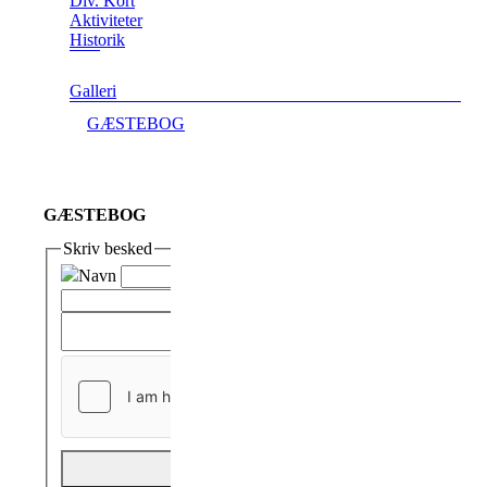
Div. Kort
Aktiviteter
Historik
Galleri
GÆSTEBOG
GÆSTEBOG
Skriv besked
Navn
E-mail
Besked
Send